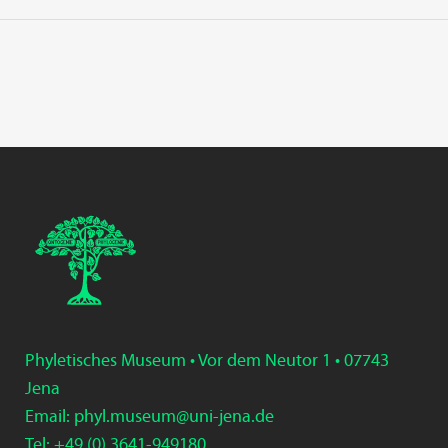
Phyletisches Museum • Vor dem Neutor 1 • 07743
Jena
Email:
phyl.museum@uni-jena.de
Tel: +49 (0) 3
641-9
49
180