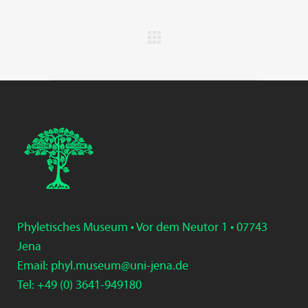
Phyletisches Museum • Vor dem Neutor 1 • 07743
Jena
Email:
phyl.museum@uni-jena.de
Tel: +49 (0) 3
641-9
49
180